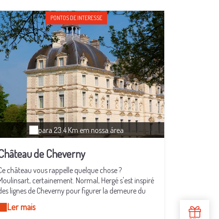
PONTOS DE INTERESSE
para 23.4 Km em nossa área
Château de Cheverny
Ce château vous rappelle quelque chose ?
Moulinsart, certainement. Normal, Hergé s'est inspiré
des lignes de Cheverny pour figurer la demeure du
capitaine Haddock. Mais, tonnerre de Brest, l'histoire
Ler mais
de cette propriété seigneuriale ne débute pas en