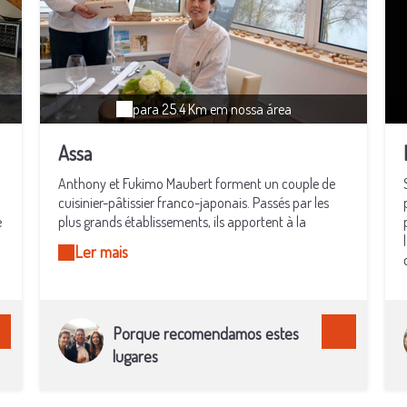
para 25.4 Km em nossa área
Assa
Anthony et Fukimo Maubert forment un couple de
cuisinier-pâtissier franco-japonais. Passés par les
e
plus grands établissements, ils apportent à la
gastronomie française une touche japonaise. Rien
Ler mais
de plus raffiné et d'inattendu à [Blois], où le
restaurant occupe un bâtiment complètement
rénové, datant des années 1930. « Assa » signifiant «
matin » en japonais, la carte est ainsi réinventée à
Porque recomendamos estes
chaque fois, en tout début de journée. Une
expérience gastronomique à tenter !
lugares
,