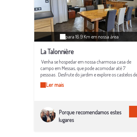
para 16.9 Km em nossa área
La Talonnière
Venha se hospedar em nossa charmosa casa de
campo em Messas, que pode acomodar até 7
pessoas . Desfrute do jardim e explore os castelos d
Chambord, Cheverny, Blois, Beaugency, Meung-sur-
Ler mais
Loire, as ciclovias e o Zoológico de Beauval . Ideal
para famílias, amigos ou casais que buscam paz e
aventura . Localizado entre Beaugency, uma cidade
medieval , e Meung-sur-Loire , o Gîte La Talonnière
Porque recomendamos estes
está idealmente situado (4 km) da ciclovia Loire à
Vélo (Euro Vélo 6) e do Scan Ibérico (Euro Vélo 3) e
lugares
dos circuitos de cicloturismo. Nossa casa é o ponto
de partida ideal para descobrir as aldeias pitorescas