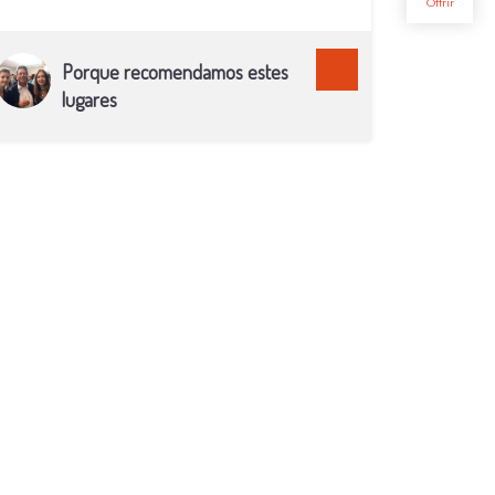
1942, lors de sa première apparition dans le Secret
de la Licorne ! Avant d'être le port d'attache de Tintin
, c'est celui d'une famille, la même depuis plus de six
Porque recomendamos estes
siècles ! En effet, le marquis et la marquise de
Vibraye descendent des Hurault, financiers au
lugares
service des rois de France qui eux aussi,
succombèrent à la douceur de la vallée de la Loire.
L'histoire des lieux débute avec l'autorisation donnée
par Louis XII à Raoul Hurault d'édifier sur ses terres
un château fortifié. Elle continue avec les
vicissitudes habituelles liées à la proximité du
pouvoir : pendaisons, répudiations, maîtresses (dont
Diane de Poitiers, tout de même !) et autres drames
avant que Philippe Hurault retrouve « ses » terres en
1565. Son fils Henri se lance vers 1625 dans la
construction du château actuel, confiée à
l'architecte Boyer de Blois, qui utilise la pierre de
Bourré (Loir-et-Cher ). Elle a la particularité de
blanchir et durcir en vieillissant, ce qui explique la
blancheur des façades. Le décor intérieur de ce «
palais enchanté » (selon la Grande Mademoiselle) est
signé de Jean Monier, retour d'Italie où Marie de