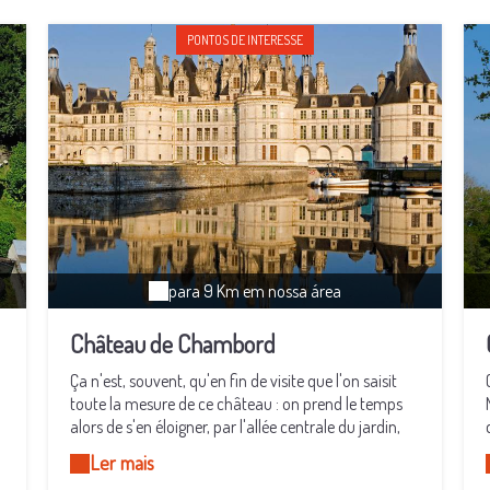
PONTOS DE INTERESSE
para 9 Km em nossa área
Château de Chambord
Ça n'est, souvent, qu'en fin de visite que l'on saisit
toute la mesure de ce château : on prend le temps
alors de s'en éloigner, par l'allée centrale du jardin,
devant, et d'embrasser ainsi du regard toute
Ler mais
l'originale et passionnante bâtisse. Car à l'arrivée,
a