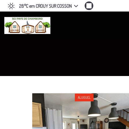
28°C
em CROUY SUR COSSON
ALUGUEL