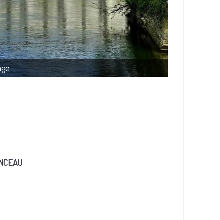
age
NONCEAU