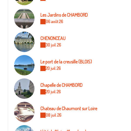
Les Jardins de CHAMBORD
06 août 26
CHENONCEAU
30 juil. 26
Le port de la creusille (BLOIS)
20 juil. 26
Chapelle de CHAMBORD
20 juil. 26
Chateau de Chaumont sur Loire
08 juil. 26