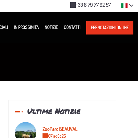
+33 6 79 77 62 57
CIALI
IN PROSSIMITA
NOTIZIE
CONTATTI
PRENOTAZIONI ONLINE
Ultime Notizie
ZooParc BEAUVAL
07 août 26