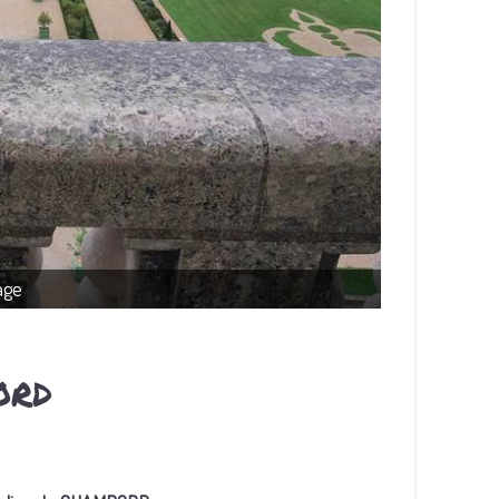
age
ORD