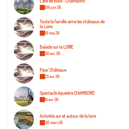
L'été de Blois - Chambord
08 juin 26
Toute la famille aime les châteaux de
la Loire
19 mai 26
Balade sur la LOIRE
30 avr. 26
Pass' Châteaux
23 avr. 26
Spectacle équestre CHAMBORD
14 avr. 26
Activités sur et autour de la loire
30 mars 26