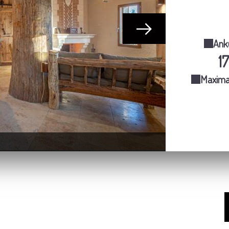
Anku
1
Maximal
Potence d'accue