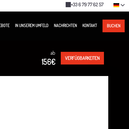
+33 6 79 77 62 57
EBOTE
IN UNSEREM UMFELD
NACHRICHTEN
KONTAKT
BUCHEN
ab
VERFÜGBARKEITEN
156€