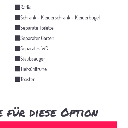
Radio
Schrank – Kleiderschrank – Kleiderbügel
Separate Toilette
Separater Garten
Separates WC
Staubsauger
Tiefkühltruhe
Toaster
 für diese Option