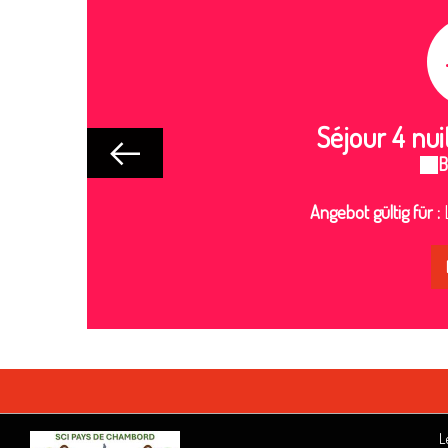
Séjour 4 nui
B
Angebot gültig für :
L