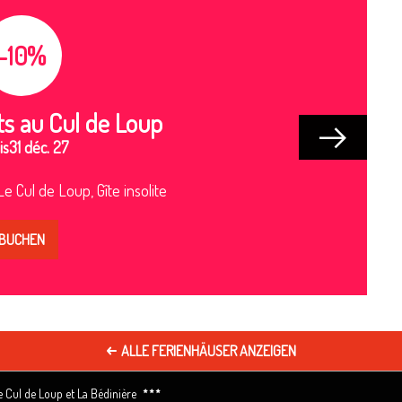
-10%
ts au Cul de Loup
is
31 déc. 27
Le Cul de Loup, Gîte insolite
BUCHEN
ALLE FERIENHÄUSER ANZEIGEN
e Cul de Loup et La Bédinière