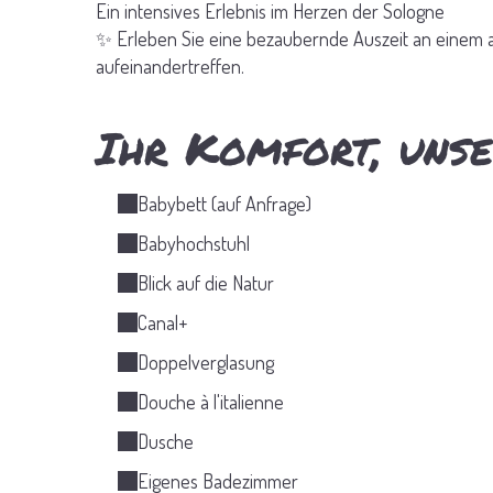
Ein intensives Erlebnis im Herzen der Sologne
✨ Erleben Sie eine bezaubernde Auszeit an einem au
aufeinandertreffen.
Ihr Komfort, unse
Babybett (auf Anfrage)
Babyhochstuhl
Blick auf die Natur
Canal+
Doppelverglasung
Douche à l'italienne
Dusche
Eigenes Badezimmer