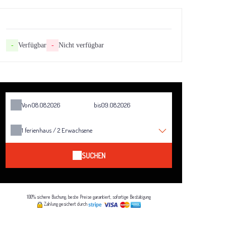
-
Verfügbar
-
Nicht verfügbar
Von
bis
1
ferienhaus /
2
Erwachsene
SUCHEN
100% sichere Buchung, beste Preise garantiert, sofortige Bestätigung
Zahlung gesichert durch